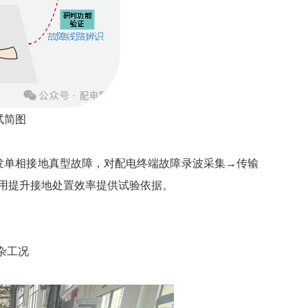
试简图
触发单相接地真型故障，对配电终端故障录波采集→传输
用提升接地处置效率提供试验依据。
杂工况