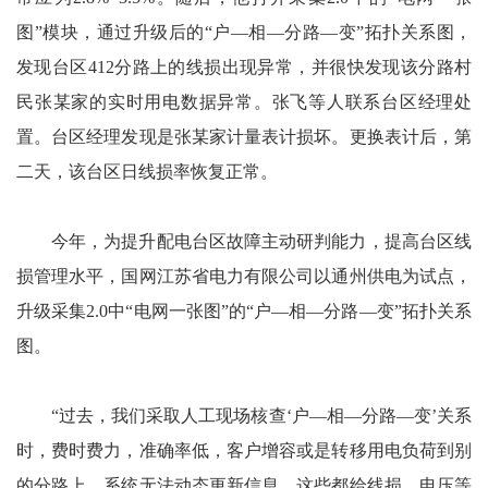
图”模块，通过升级后的“户—相—分路—变”拓扑关系图，
发现台区412分路上的线损出现异常，并很快发现该分路村
民张某家的实时用电数据异常。张飞等人联系台区经理处
置。台区经理发现是张某家计量表计损坏。更换表计后，第
二天，该台区日线损率恢复正常。
今年，为提升配电台区故障主动研判能力，提高台区线
损管理水平，国网江苏省电力有限公司以通州供电为试点，
升级采集2.0中“电网一张图”的“户—相—分路—变”拓扑关系
图。
“过去，我们采取人工现场核查‘户—相—分路—变’关系
时，费时费力，准确率低，客户增容或是转移用电负荷到别
的分路上，系统无法动态更新信息，这些都给线损、电压等