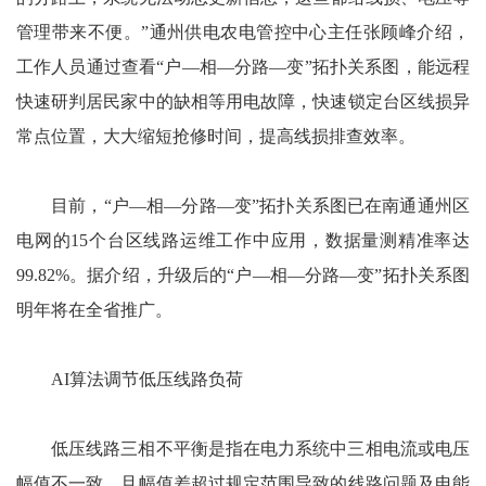
管理带来不便。”通州供电农电管控中心主任张顾峰介绍，
工作人员通过查看“户—相—分路—变”拓扑关系图，能远程
快速研判居民家中的缺相等用电故障，快速锁定台区线损异
常点位置，大大缩短抢修时间，提高线损排查效率。
目前，“户—相—分路—变”拓扑关系图已在南通通州区
电网的15个台区线路运维工作中应用，数据量测精准率达
99.82%。据介绍，升级后的“户—相—分路—变”拓扑关系图
明年将在全省推广。
AI算法调节低压线路负荷
低压线路三相不平衡是指在电力系统中三相电流或电压
幅值不一致，且幅值差超过规定范围导致的线路问题及电能