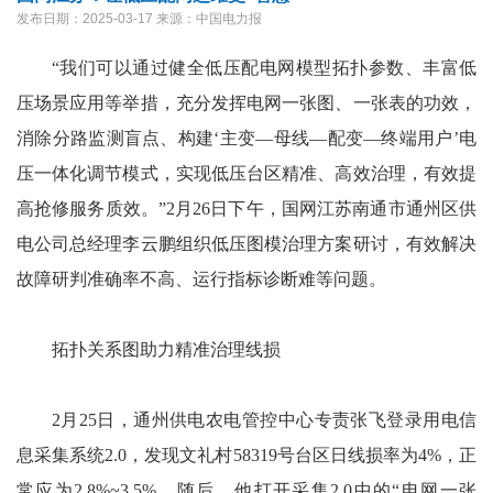
发布日期：2025-03-17
来源：中国电力报
“我们可以通过健全低压配电网模型拓扑参数、丰富低
压场景应用等举措，充分发挥电网一张图、一张表的功效，
消除分路监测盲点、构建‘主变—母线—配变—终端用户’电
压一体化调节模式，实现低压台区精准、高效治理，有效提
高抢修服务质效。”2月26日下午，国网江苏南通市通州区供
电公司总经理李云鹏组织低压图模治理方案研讨，有效解决
故障研判准确率不高、运行指标诊断难等问题。
拓扑关系图助力精准治理线损
2月25日，通州供电农电管控中心专责张飞登录用电信
息采集系统2.0，发现文礼村58319号台区日线损率为4%，正
常应为2.8%~3.5%。随后，他打开采集2.0中的“电网一张