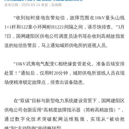
发布日期：2025-03-14
来源：东南网
“收到短时接地告警短信，故障范围在10kV曼头山线
1+1杆和122童小环网柜H1221间隔之间，请尽快排查。”3月
7日，国网建阳区供电公司调度员汤书瑶在收到高精故指发
送的短信告警后，马上通知城郊供电所的巡视人员。
“10kV武夷电气配变C相绝缘套管老化。准备后续安排
处置！”通知后，仅用时20分钟，城郊供电所巡线人员在现
场便精准锁定故障点，排查出设备隐患。
在“双碳”目标与新型电力系统建设背景下，国网建阳区
供电公司创新应用“高精度故障指示器（简称高精故指）”，
通过数字化技术突破配网运维瓶颈，实现从“被动抢
修”到“主动防御”的战略转型。